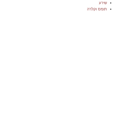
שירע
תומס וקלרה