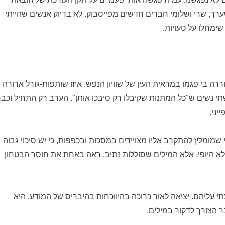
 שערך, שרי ושלומי חברים חדשים מפייסבוק. לא בדיוק אנשים שהייתי
ימחלו על טעויות.
רה בי פגמו במראית העין של שוויון הנפש. איזו שותפות-גורל ארורה
י נשים ש"כל המתנות שקיבלו רק סיבכו אותן". הערב רק התחיל וכבר
יני.
 שמומלץ להתקרב אליו מצויידים במסכות ובכפפות, כי יש סיכוי גבוה
 היופי, אלא המילים שסוללות נתיב. ראה באחת את חוסר הבטחון
 עליהם. יציאה לאור כרוכה בהיווכחות בהיבריס של המודע. היא
 הצורך לדקור במילים.