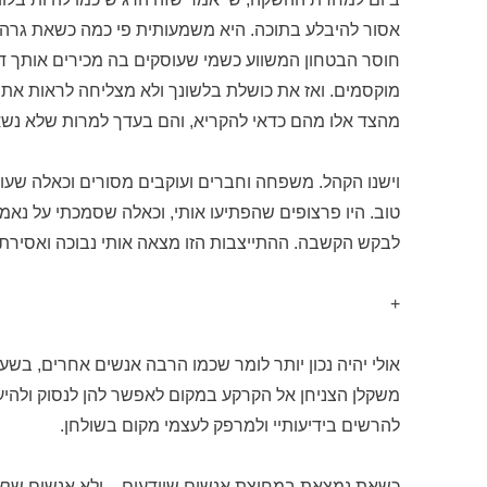
אסור להיבלע בתוכה. היא משמעותית פי כמה כשאת גרה בח
חוסר הבטחון המשווע כשמי שעוסקים בה מכירים אותך דרך 
מוקסמים. ואז את כושלת בלשונך ולא מצליחה לראות את
מהצד אלו מהם כדאי להקריא, והם בעדך למרות שלא נשא
וישנו הקהל. משפחה וחברים ועוקבים מסורים וכאלה שעוד
טוב. היו פרצופים שהפתיעו אותי, וכאלה שסמכתי על נאמ
לבקש הקשבה. ההתייצבות הזו מצאה אותי נבוכה ואסירת 
+
אולי יהיה נכון יותר לומר שכמו הרבה אנשים אחרים, בשע
משקלן הצניחן אל הקרקע במקום לאפשר להן לנסוק ולהיעלם
להרשים בידיעותיי ולמרפק לעצמי מקום בשולחן.
כשאת נמצאת במחיצת אנשים שיודעים – ולא אנשים ש
חו