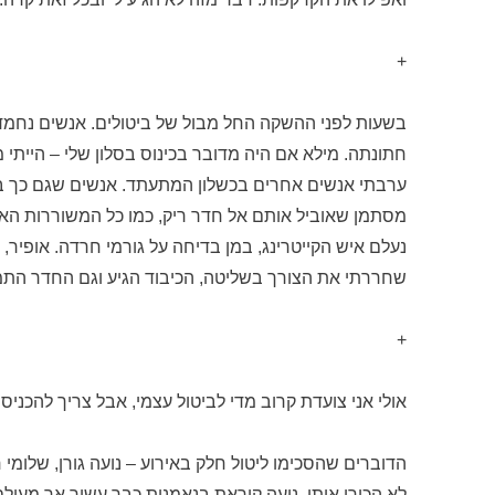
+
בשעות לפני ההשקה החל מבול של ביטולים. אנשים נחמדי
חתונתה. מילא אם היה מדובר בכינוס בסלון שלי – הייתי 
ערבתי אנשים אחרים בכשלון המתעתד. אנשים שגם כך בקוש
מסתמן שאוביל אותם אל חדר ריק, כמו כל המשוררות האנו
נעלם איש הקייטרינג, במן בדיחה על גורמי חרדה. אופיר, 
שחררתי את הצורך בשליטה, הכיבוד הגיע וגם החדר התמ
+
אולי אני צועדת קרוב מדי לביטול עצמי, אבל צריך להכניס
הדוברים שהסכימו ליטול חלק באירוע – נועה גורן, שלומי
לא הכירו אותי. נועה קוראת בנאמנות כבר עשור אך מעול