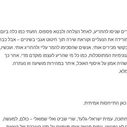
ם שניסו להתריע, לאחל הצלחה ולבטא פספוס. הזעתי כמו כלה ביום
מורידה את הנעליים וקוראת שירה תוך חיטוט אגבי בשיניים – אבל כבר
י מכירים אותי, אנשים שהסכימו להמר עליי ולהחריג אותי. ועכשיו,
נימיות המתוסכלות, כמו כל מי שהריע לעצמו מוקדם מדי. אחר כך
שהיה אמון על איסוף האוכל, איתר במהירות מושיעה וזו נעתרה.
לא.
 כאן התייחסות אמיתית.
 חתוכה, עמית ישראלי-גלעד, שרי שביט ואלי שמואלי – כולם, למעשה,
ם לא נפגשנו, עמית פגשה אותי פעמיים על תקן העורכת של הוצאת