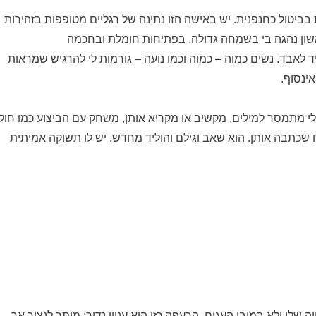
בביטול כחנפנית. יש באישה הזו נתינה של רגליים מטופפות בזהירות
ראשון נהגה בי בשמחה גדולה, בפתיחות חומלת ובחכמה
 לאבד. נשים כמוה – כמוה וכמו נועה – גורמות לי להרגיש שמראות
אינסוף.
אלי מתמסר למילים, מקשיב או מקריא אותן, משחק עם הביצוע כמו חול
זו שכתבה אותן. הוא שאב וגילם והוליד מחדש. יש לו תשוקה אמיתית
שלי ולא במובן העגום. הרעפה כזו היא עניין נדיר; מותר לנצור אך