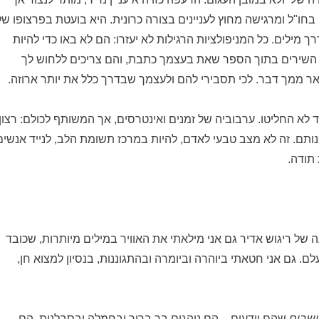
ו"ל ומרגישה מחוץ לעניינים בצורה כרונית. היא בועטת בפרצופו של
מילים. כל המניפולציות הרגילות לא יעזרו: הם לא באו כדי להיות
 השירים בתוך הספר שאת בעצמך כתבת, והם צריכים ללחוש לך
ר ממך דבר. לכי תסבירי להם ולעצמך שבדרך כלל את יותר ארוזה.
 לא החליטו. ערבוביה של זמנים ואינטרסים, אך המשותף לכולם: רצון
נותם. זה לא מצב טבעי לאדם, להיות במרכז תשומת הלב, לנייד אנשים
תודה.
ה של ריגוש אדיר גם אני מילאתי את האוויר במילים מיותרות, שכובד
. גם אני חטאתי ביוהרה וביומרה ובהתגוננות, בנסיון למצוא חן,
שבים
שהם יודעים – הם נוהגים בך ברוך ובחמלה ובסבלנות. הם