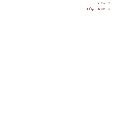
שירע
תומס וקלרה