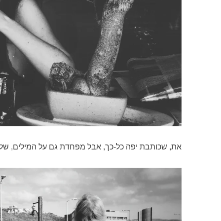
את, שכותבת יפה כל-כך, אבל מפחדת גם על המילים, שלא י