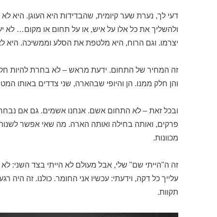
דעי לך, נערת שער קיומית, שהבדידות היא העוגן. היא לא 
ולהשליך את כל אלו על איש, או על תחום או מקום… לא יעב
יצרמו. וגם הרוח, היא מלטפת את הסלע וממשיכה. היא 
זה המחיר של התחום. ידעת מראש – לא בחרת להיות חק
והן חלק ממנו. הן והיופי שבהארה, שני צדדים באותו המט
ובכל זאת – לא התחום אשם. אנחנו אשמים. גם אם נבחר לנו
פרקים, ואותה בחילה ואותה הארה. מה שאי אפשר לשנות, 
מכוונות.
זה ה"הייתי שם" שלי, אבל מעולם לא הייתי בצד השני: ל
עלייך כל דקה, וידעתי: עכשיו אני החומר. כולנו. זה היה
תקוות.