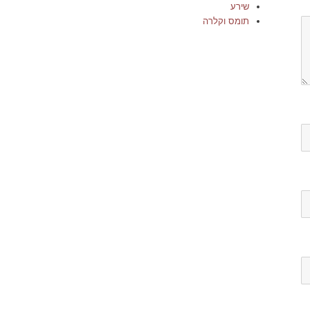
שירע
תומס וקלרה