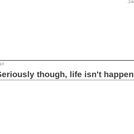
יב.
הב
Seriously though, life isn't happe