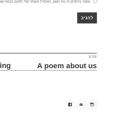
שמור בדפדפן זה את השם, האימייל והאתר שלי לפעם הבאה שאג
קודם
ניווט
ning
A poem about us
הפוסט
הפוסט
הבא:
הקודם:
facebook
mail
insta