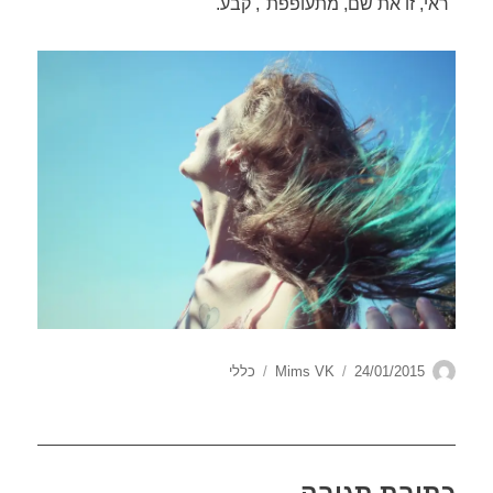
"ראי, זו את שם, מתעופפת", קבע.
מחבר
פורסם
קטגוריות
24/01/2015
Mims VK
כללי
בתאריך
כתיבת תגובה