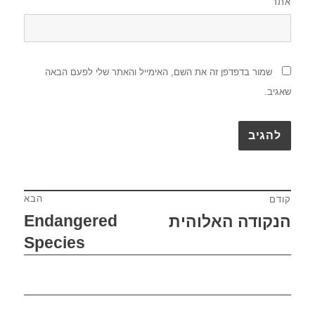
אתר
שמור בדפדפן זה את השם, האימייל והאתר שלי לפעם הבאה
שאגיב.
הבא
קודם
ניווט
Endangered
הנקודה האלוהית
הפוסט
הפוסט
הבא:
Species
הקודם: