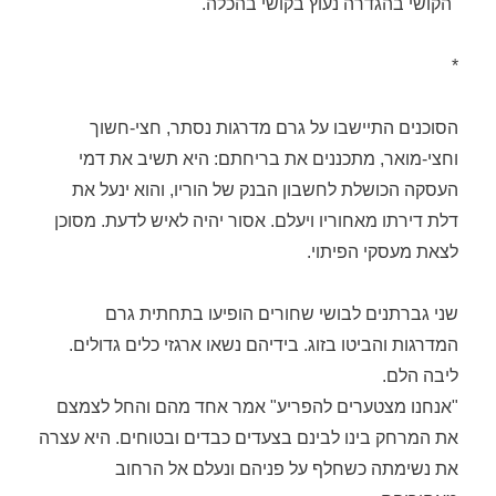
"הקושי בהגדרה נעוץ בקושי בהכלה."
*
הסוכנים התיישבו על גרם מדרגות נסתר, חצי-חשוך
וחצי-מואר, מתכננים את בריחתם: היא תשיב את דמי
העסקה הכושלת לחשבון הבנק של הוריו, והוא ינעל את
דלת דירתו מאחוריו ויעלם. אסור יהיה לאיש לדעת. מסוכן
לצאת מעסקי הפיתוי.
שני גברתנים לבושי שחורים הופיעו בתחתית גרם
המדרגות והביטו בזוג. בידיהם נשאו ארגזי כלים גדולים.
ליבה הלם.
"אנחנו מצטערים להפריע" אמר אחד מהם והחל לצמצם
את המרחק בינו לבינם בצעדים כבדים ובטוחים. היא עצרה
את נשימתה כשחלף על פניהם ונעלם אל הרחוב