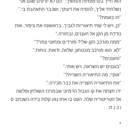
הוא חייך בערמומיות והמשיך: "הם לא יודעים שגם אני
נשלחתי אליך, להסיח את דעתך, ושכבר התאהבת בי."
"הו באמת?"
"כן, ויש לי שתי תיאוריות לגביך. בראשונה את ציפור, ואת
נודדת מן הקן אל העננים, ובחזרה."
"ממה מורכב הקן שלי? מזרדים ומחוטי צמר?"
"לא. הוא מורכב מבטחון, שלווה, ודאות, נוחות."
"והעננים?"
"בעננים יש השראה. ויש אותי."
"אוקיי, מה התיאוריה השנייה?"
"את התיאוריה השנייה את כבר מכירה."
ידו חצתה את קו הגבול הדמיוני שבמרכז השולחן ופלשה
אל הטריטוריה שלה. העט בו אחז נגע קלות בידה כשכתב
ס
ו כ נ ת
.
*