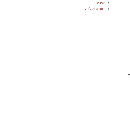
שירע
תומס וקלרה
ך