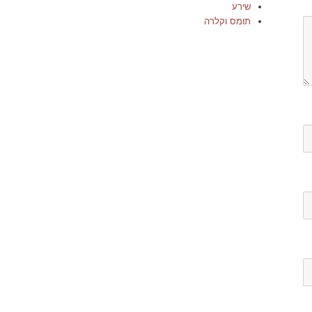
שירע
תומס וקלרה