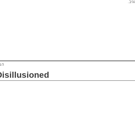
יב.
הב
Disillusioned