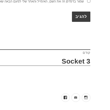
שמור בדפדפן זה את השם, האימייל והאתר שלי לפעם הבאה שאג
קודם
ניווט
Socket 3
הפוסט
הפוסט
הבא:
הקודם:
facebook
mail
insta