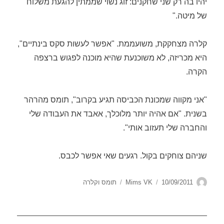
יהיו בה רק שני שחקנים: זוג נשוי שממתין להגעת משלוח
של מיטה."
קלרה מצחקקת, משועממת. "אפשר לעשות סקס בינתיים",
היא מכריזה, לא משוכנעת שהיא מוכנה לפגוש ברצפה
הקרה.
"אני מקווה שמכונת הכביסה תגיע בקרוב", תומס מהרהר
בשנית. "אם אהיה יותר מלוכלך, אאבד את העבודה שלי
והחברה שלי תעזוב אותי".
שניהם צוחקים בקול. רגעים שאי אפשר לכבס.
מחבר
פורסם
קטגוריות
10/09/2011
Mims VK
תומס וקלרה
בתאריך